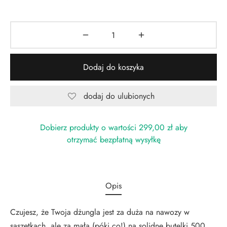
Dodaj do koszyka
dodaj do ulubionych
Dobierz produkty o wartości
299,00
zł
aby
otrzymać bezpłatną wysyłkę
Opis
Czujesz, że Twoja dżungla jest za duża na nawozy w
saszetkach, ale za mała (póki co!) na solidne butelki 500