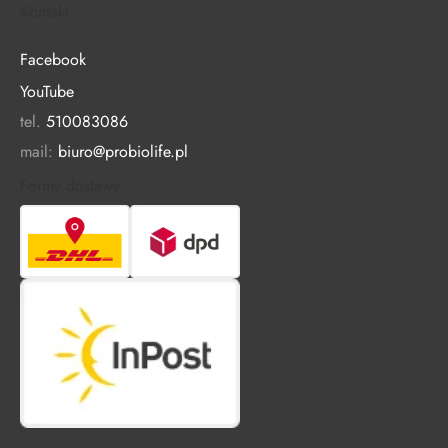
Kontakt
Facebook
YouTube
tel.
510083086
mail:
biuro@probiolife.pl
Formy dostawy