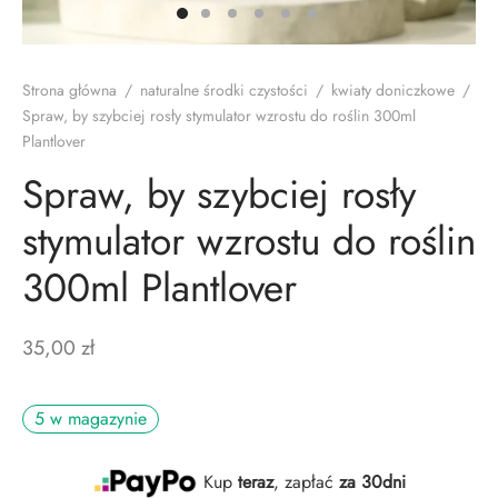
d
th Labs Care
y do zębów
e naczyń
ostowanie
zoły
zęta
doranty
A
bie
Strona główna
/
naturalne środki czystości
/
kwiaty doniczkowe
/
Spraw, by szybciej rosły stymulator wzrostu do roślin 300ml
awy
pony
wlane
Plantlover
Spraw, by szybciej rosły
 i żele
stymulator wzrostu do roślin
czki
300ml Plantlover
ęgnacja
y szpaki
35,00
zł
th Labs Care
5 w magazynie
sh
Kup
teraz
, zapłać
za 30dni