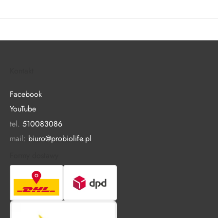
Kontakt
Facebook
YouTube
tel.
510083086
mail:
biuro@probiolife.pl
Formy dostawy