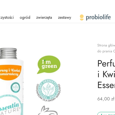
czystości
ogród
zwierzęta
zestawy
Strona głó
do prania C
Perf
i Kw
Esse
64,00
zł