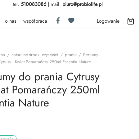
tel.
510083086
| mail:
biuro@probiolife.pl
o nas
współpraca
Logowanie
wna
/
naturalne środki czystości
/
pranie
/
Perfumy
ytrusy i Kwiat Pomarańczy 250ml Essentia Nature
umy do prania Cytrusy
iat Pomarańczy 250ml
ntia Nature