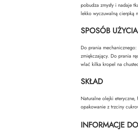
pobudza zmysły i nadaje tk
lekko wyczuwalną cierpką n
SPOSÓB UŻYCIA
Do prania mechanicznego: 
zmiękczający. Do prania rę
wlać kilka kropel na chust
SKŁAD
Naturalne olejki eteryczne
opakowanie z trzciny cukro
INFORMACJE D