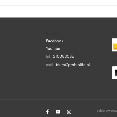
Kontakt
Fo
Facebook
YouTube
tel.
510083086
Fo
mail:
biuro@probiolife.pl
sklep stworz