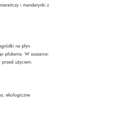
omarańczy i mandarynki z
gródki na płyn
go płukania. W suszarce:
ć przed użyciem.
go, ekologiczne