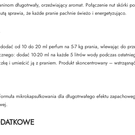
aninom długotrwały, orzeźwiający aromat. Połączenie nut skórki p
utą sprawia, że każde pranie pachnie świeżo i energetyzująco.
dodać od 10 do 20 ml perfum na 5-7 kg prania, wlewając do prze
cznego: dodać 10-20 ml na każde 5 litrów wody podczas ostatnie
eczkę i umieścić ją z praniem. Produkt skoncentrowany – wstrząsną
, formuła mikrokapsułkowania dla długotrwałego efektu zapachowe
wej.
ODATKOWE