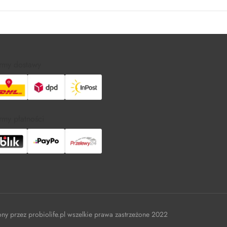
rmy dostawy
rmy płatności
ony przez probiolife.pl wszelkie prawa zastrzeżone 2022