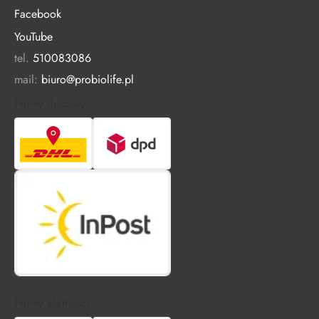
Facebook
YouTube
tel.
510083086
mail:
biuro@probiolife.pl
Formy dostawy
Formy płatności