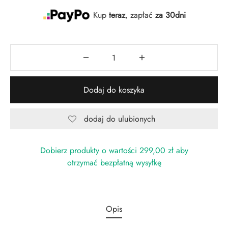
d
th Labs Care
y do zębów
e naczyń
ostowanie
zoły
Kup
teraz
, zapłać
za 30dni
zęta
doranty
A
bie
awy
pony
wlane
 i żele
Dodaj do koszyka
czki
dodaj do ulubionych
ęgnacja
Dobierz produkty o wartości
299,00
zł
aby
y szpaki
otrzymać bezpłatną wysyłkę
th Labs Care
sh
Opis