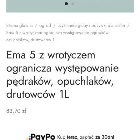
d
th Labs Care
y do zębów
e naczyń
ostowanie
zoły
zęta
doranty
A
bie
Strona główna
/
ogród
/
użyźnianie gleby i odżywki dla roślin
/
Ema 5 z wrotyczem ogranicza występowanie pędraków,
awy
pony
wlane
opuchlaków, drutowców 1L
Ema 5 z wrotyczem
 i żele
ogranicza występowanie
czki
pędraków, opuchlaków,
ęgnacja
drutowców 1L
y szpaki
83,70
zł
th Labs Care
sh
Kup
teraz
, zapłać
za 30dni