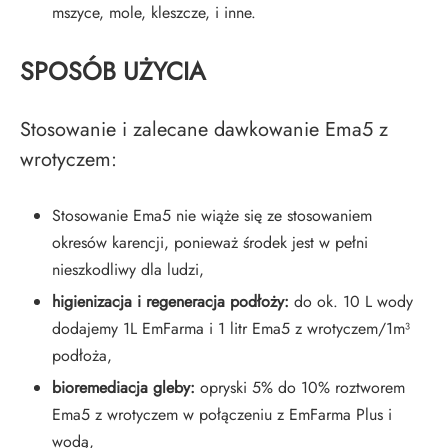
mszyce, mole, kleszcze, i inne.
SPOSÓB UŻYCIA
Stosowanie i zalecane dawkowanie Ema5 z
wrotyczem:
Stosowanie Ema5 nie wiąże się ze stosowaniem
okresów karencji, ponieważ środek jest w pełni
nieszkodliwy dla ludzi,
higienizacja i regeneracja podłoży:
do ok. 10 L wody
dodajemy 1L EmFarma i 1 litr Ema5 z wrotyczem/1m³
podłoża,
bioremediacja gleby:
opryski 5% do 10% roztworem
Ema5 z wrotyczem w połączeniu z EmFarma Plus i
wodą,