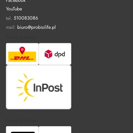
Facebook
YouTube
tel.
510083086
mail:
biuro@probiolife.pl
Formy dostawy
Formy płatności