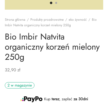
d
th Labs Care
y do zębów
e naczyń
ostowanie
zoły
zęta
doranty
A
bie
Strona główna
/
Produkty prozdrowotne
/
eko żywność
/
Bio
Imbir Natvita organiczny korzeń mielony 250g
awy
pony
wlane
Bio Imbir Natvita
 i żele
organiczny korzeń mielony
czki
250g
ęgnacja
32,90
zł
y szpaki
2 w magazynie
th Labs Care
sh
Kup
teraz
, zapłać
za 30dni