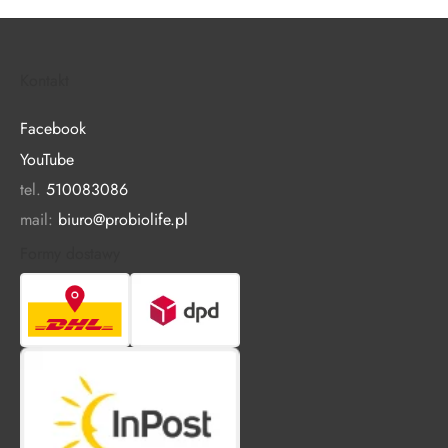
Kontakt
Facebook
YouTube
tel.
510083086
mail:
biuro@probiolife.pl
Formy dostawy