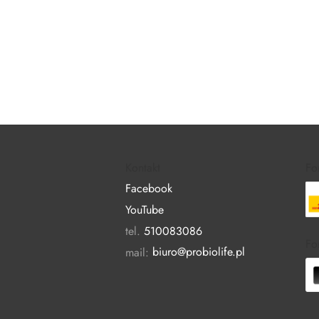
Kontakt
Fo
Facebook
YouTube
tel.
510083086
Fo
mail:
biuro@probiolife.pl