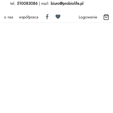
tel.
510083086
| mail:
biuro@probiolife.pl
o nas
współpraca
Logowanie