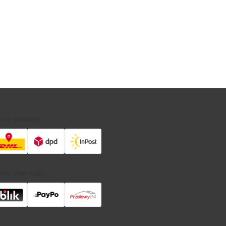
rmy dostawy
rmy płatności